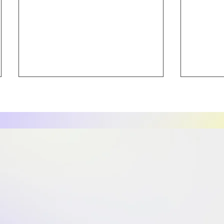
【新商品情報】ＷＤリジュフ
【新商品
ァインセラム３０ｍＬ
エナジ