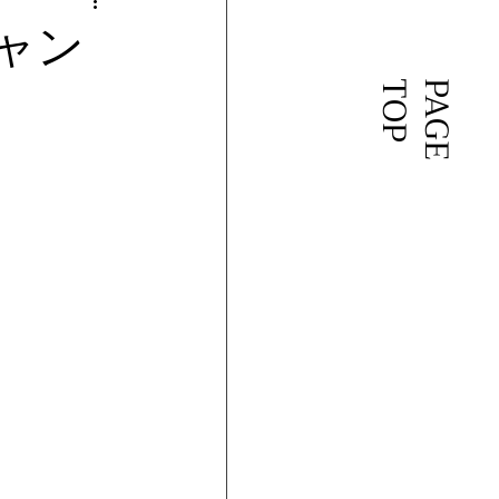
ャン
P
P
A
G
E
T
O