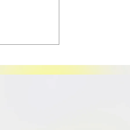
情報】👑 Prince135
ーライフPQQ