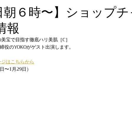
9日朝６時〜】ショップチ
情報
の美宝で目指す徹底ハリ美肌［C］
取締役のYOKOがゲスト出演します。
ージはこちらから
日〜1月29日）