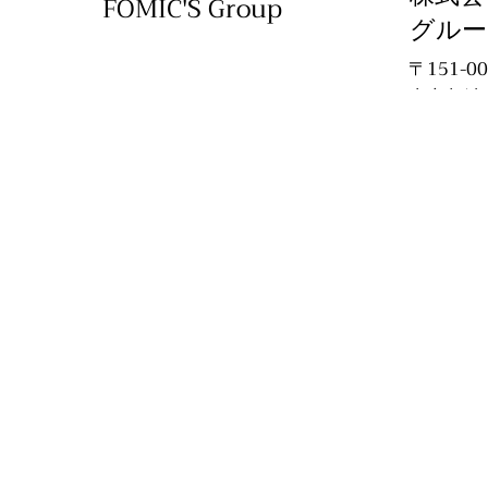
FOMIC'S Group
グルー
〒151-
東京都渋谷
090
701
91
yo
w
s-